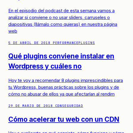
En el episodio del podcast de esta semana vamos a
analizar si conviene o no usar sliders, carruseles o
diapositivas (llámalo como quieras) en nuestra página
web
5 DE ABRIL DE 2018
PERFORMANCE
PLUGINS
Qué plugins conviene instalar en
Wordpress y cuáles no
Hoy te voy a recomendar 8 plugins imprescindibles para
tu Wordpress, buenas prácticas sobre los plugins y de
cómo no abusar de ellos ya que afectarían al rendim
29 DE MARZO DE 2018
CDN
SEGURIDAD
Cómo acelerar tu web con un CDN