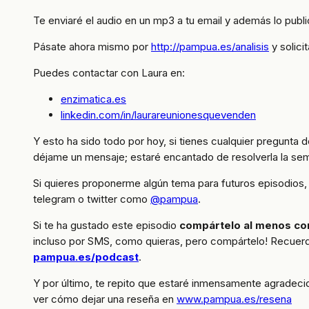
Te enviaré el audio en un mp3 a tu email y además lo publi
Pásate ahora mismo por
http://pampua.es/analisis
y solicit
Puedes contactar con Laura en:
enzimatica.es
linkedin.com/in/laurareunionesquevenden
Y esto ha sido todo por hoy, si tienes cualquier pregunta
déjame un mensaje; estaré encantado de resolverla la se
Si quieres proponerme algún tema para futuros episodios
telegram o twitter como
@pampua
.
Si te ha gustado este episodio
compártelo al menos co
incluso por SMS, como quieras, pero compártelo! Recuerd
pampua.es/podcast
.
Y por último, te repito que estaré inmensamente agradeci
ver cómo dejar una reseña en
www.pampua.es/resena