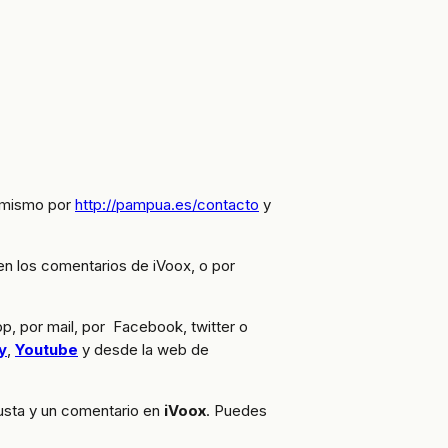
a mismo por
http://pampua.es/contacto
y
 en los comentarios de iVoox, o por
pp, por mail, por Facebook, twitter o
y
,
Youtube
y desde la web de
sta y un comentario en
iVoox
. Puedes