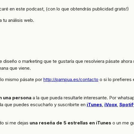
caré en este podcast, (con lo que obtendrás publicidad gratis!)
a tu análisis web.
 de diseño o marketing que te gustaría que resolviera pásate ahor
mana que viene.
, lo mismo pásate por
http://pampua.es/contacto
o si lo prefieres
n una persona
a la que pueda resultarle interesante. Por whatsa
a que puedes escucharlo y suscribirte en
iTunes
,
iVoox
,
Spotif
do si me dejas
una reseña de 5 estrellas en iTunes
o un me gu