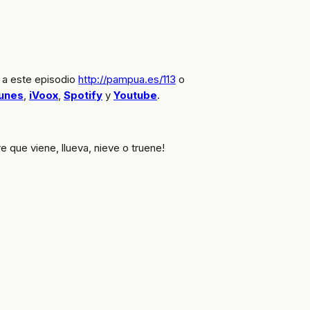
 a este episodio
http://pampua.es/113
o
unes
,
iVoox
,
Spotify
y
Youtube
.
que viene, llueva, nieve o truene!