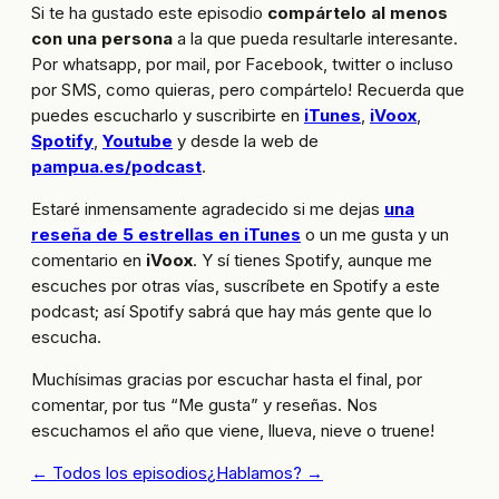
Si te ha gustado este episodio
compártelo al menos
con una persona
a la que pueda resultarle interesante.
Por whatsapp, por mail, por Facebook, twitter o incluso
por SMS, como quieras, pero compártelo! Recuerda que
puedes escucharlo y suscribirte en
iTunes
,
iVoox
,
Spotify
,
Youtube
y desde la web de
pampua.es/podcast
.
Estaré inmensamente agradecido si me dejas
una
reseña de 5 estrellas en iTunes
o un me gusta y un
comentario en
iVoox
. Y sí tienes Spotify, aunque me
escuches por otras vías, suscríbete en Spotify a este
podcast; así Spotify sabrá que hay más gente que lo
escucha.
Muchísimas gracias por escuchar hasta el final, por
comentar, por tus “Me gusta” y reseñas. Nos
escuchamos el año que viene, llueva, nieve o truene!
← Todos los episodios
¿Hablamos? →