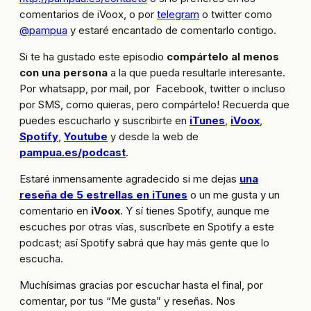
comentarios de iVoox, o por
telegram
o twitter como
@pampua
y estaré encantado de comentarlo contigo.
Si te ha gustado este episodio
compártelo al menos
con una persona
a la que pueda resultarle interesante.
Por whatsapp, por mail, por Facebook, twitter o incluso
por SMS, como quieras, pero compártelo! Recuerda que
puedes escucharlo y suscribirte en
iTunes
,
iVoox
,
Spotify
,
Youtube
y desde la web de
pampua.es/podcast
.
Estaré inmensamente agradecido si me dejas
una
reseña de 5 estrellas en iTunes
o un me gusta y un
comentario en
iVoox
. Y sí tienes Spotify, aunque me
escuches por otras vías, suscríbete en Spotify a este
podcast; así Spotify sabrá que hay más gente que lo
escucha.
Muchísimas gracias por escuchar hasta el final, por
comentar, por tus “Me gusta” y reseñas. Nos