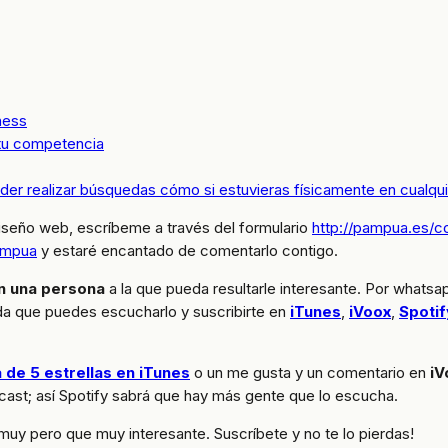
ness
 tu competencia
er realizar búsquedas cómo si estuvieras físicamente en cualqui
diseño web, escríbeme a través del formulario
http://pampua.es/c
mpua
y estaré encantado de comentarlo contigo.
n una persona
a la que pueda resultarle interesante. Por whatsa
a que puedes escucharlo y suscribirte en
iTunes
,
iVoox
,
Spotif
 de 5 estrellas en iTunes
o un me gusta y un comentario en
iV
cast; así Spotify sabrá que hay más gente que lo escucha.
uy pero que muy interesante. Suscríbete y no te lo pierdas!