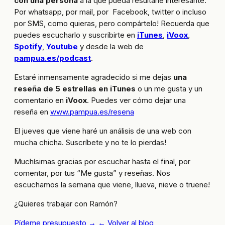
con una persona
a la que pueda resultarle interesante.
Por whatsapp, por mail, por Facebook, twitter o incluso
por SMS, como quieras, pero compártelo! Recuerda que
puedes escucharlo y suscribirte en
iTunes
,
iVoox
,
Spotify
,
Youtube
y desde la web de
pampua.es/podcast
.
Estaré inmensamente agradecido si me dejas
una
reseña de 5 estrellas en iTunes
o un me gusta y un
comentario en
iVoox
. Puedes ver cómo dejar una
reseña en
www.pampua.es/resena
El jueves que viene haré un análisis de una web con
mucha chicha. Suscríbete y no te lo pierdas!
Muchísimas gracias por escuchar hasta el final, por
comentar, por tus “Me gusta” y reseñas. Nos
escuchamos la semana que viene, llueva, nieve o truene!
¿Quieres trabajar con Ramón?
Pídeme presupuesto →
← Volver al blog