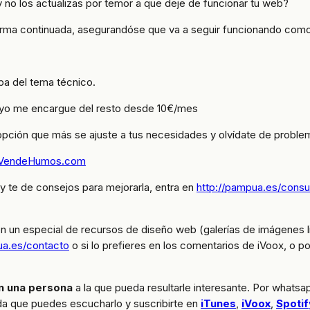
y no los actualizas por temor a que deje de funcionar tu web?
rma continuada, asegurandóse que va a seguir funcionando como 
pa del tema técnico.
e yo me encargue del resto desde 10€/mes
a opción que más se ajuste a tus necesidades y olvídate de proble
VendeHumos.com
 y te de consejos para mejorarla, entra en
http://pampua.es/consu
n un especial de recursos de diseño web (galerías de imágenes l
ua.es/contacto
o si lo prefieres en los comentarios de iVoox, o p
n una persona
a la que pueda resultarle interesante. Por whatsa
a que puedes escucharlo y suscribirte en
iTunes
,
iVoox
,
Spotif