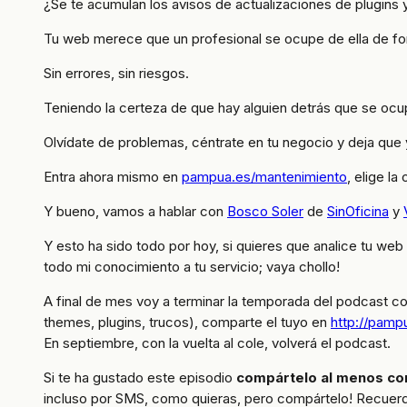
¿Se te acumulan los avisos de actualizaciones de plugins 
Tu web merece que un profesional se ocupe de ella de fo
Sin errores, sin riesgos.
Teniendo la certeza de que hay alguien detrás que se ocu
Olvídate de problemas, céntrate en tu negocio y deja qu
Entra ahora mismo en
pampua.es/mantenimiento
, elige l
Y bueno, vamos a hablar con
Bosco Soler
de
SinOficina
y
Y esto ha sido todo por hoy, si quieres que analice tu web
todo mi conocimiento a tu servicio; vaya chollo!
A final de mes voy a terminar la temporada del podcast co
themes, plugins, trucos), comparte el tuyo en
http://pamp
En septiembre, con la vuelta al cole, volverá el podcast.
Si te ha gustado este episodio
compártelo al menos co
incluso por SMS, como quieras, pero compártelo! Recuerd