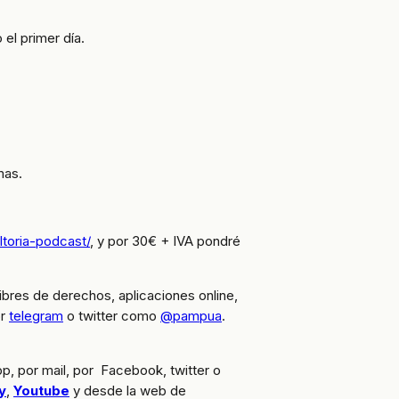
el primer día.
mas.
ltoria-podcast/
, y por 30€ + IVA pondré
ibres de derechos, aplicaciones online,
or
telegram
o twitter como
@pampua
.
pp, por mail, por Facebook, twitter o
y
,
Youtube
y desde la web de