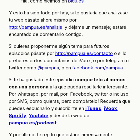
fila, como hicimos en
bidu.es
Y esto ha sido todo por hoy, si te gustaría que analizase
tu web pásate ahora mismo por
http://pampua.es/analisis
y déjame un mensaje; estaré
encantado de comentarlo contigo.
Si quieres proponerme algún tema para futuros
episodios pásate por
http://pampua.es/contacto
o si lo
prefieres en los comentarios de iVoox, o por telegram o
twitter como
@pampua
, o en
facebook.com/pampua
Si te ha gustado este episodio
compártelo al menos
con una persona
a la que pueda resultarle interesante.
Por whatsapp, por mail, por Facebook, twitter o incluso
por SMS, como quieras, pero compártelo! Recuerda que
puedes escucharlo y suscribirte en
iTunes
,
iVoox
,
Spotify
,
Youtube
y desde la web de
pampua.es/podcast
.
Y por último, te repito que estaré inmensamente