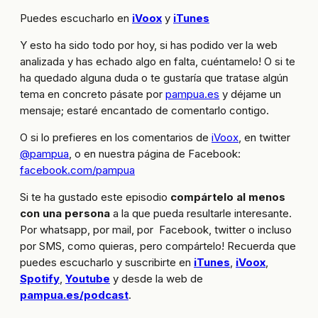
Puedes escucharlo en
iVoox
y
iTunes
Y esto ha sido todo por hoy, si has podido ver la web
analizada y has echado algo en falta, cuéntamelo! O si te
ha quedado alguna duda o te gustaría que tratase algún
tema en concreto pásate por
pampua.es
y déjame un
mensaje; estaré encantado de comentarlo contigo.
O si lo prefieres en los comentarios de
iVoox
, en twitter
@pampua
, o en nuestra página de Facebook:
facebook.com/pampua
Si te ha gustado este episodio
compártelo al menos
con una persona
a la que pueda resultarle interesante.
Por whatsapp, por mail, por Facebook, twitter o incluso
por SMS, como quieras, pero compártelo! Recuerda que
puedes escucharlo y suscribirte en
iTunes
,
iVoox
,
Spotify
,
Youtube
y desde la web de
pampua.es/podcast
.