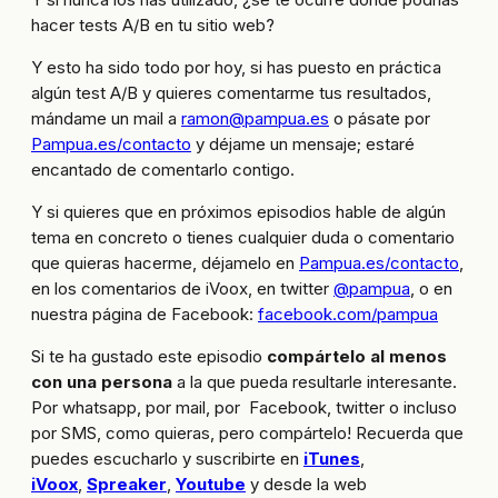
hacer tests A/B en tu sitio web?
Y esto ha sido todo por hoy, si has puesto en práctica
algún test A/B y quieres comentarme tus resultados,
mándame un mail a
ramon@pampua.es
o pásate por
Pampua.es/contacto
y déjame un mensaje; estaré
encantado de comentarlo contigo.
Y si quieres que en próximos episodios hable de algún
tema en concreto o tienes cualquier duda o comentario
que quieras hacerme, déjamelo en
Pampua.es/contacto
,
en los comentarios de iVoox, en twitter
@pampua
, o en
nuestra página de Facebook:
facebook.com/pampua
Si te ha gustado este episodio
compártelo al menos
con una persona
a la que pueda resultarle interesante.
Por whatsapp, por mail, por Facebook, twitter o incluso
por SMS, como quieras, pero compártelo! Recuerda que
puedes escucharlo y suscribirte en
iTunes
,
iVoox
,
Spreaker
,
Youtube
y desde la web